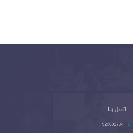
اتصل بنـا
920002794