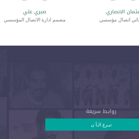
ثمان الانصاري
صبري علي
ائي اتصال مؤسسي
مصمم ادارة الاتصال المؤسسي
روابـط سريعة
تبـرع الـأ ن